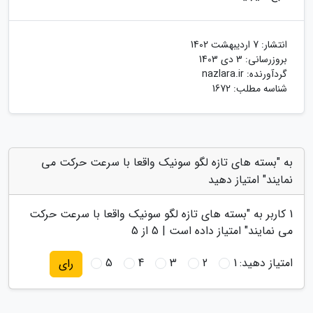
انتشار:
7 اردیبهشت 1402
بروزرسانی:
3 دی 1403
گردآورنده:
nazlara.ir
شناسه مطلب: 1672
به "بسته های تازه لگو سونیک واقعا با سرعت حرکت می
نمایند" امتیاز دهید
1
کاربر به "
بسته های تازه لگو سونیک واقعا با سرعت حرکت
می نمایند
" امتیاز داده است |
5
از 5
امتیاز دهید:
1
2
3
4
5
رای