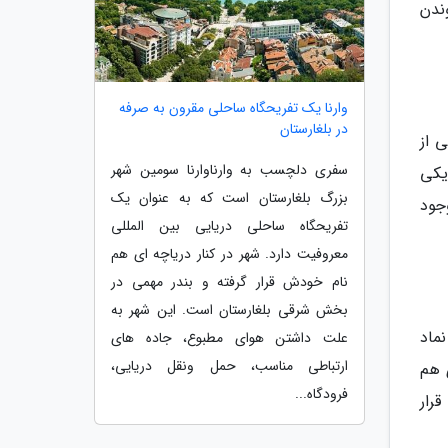
ندن
وارنا یک تفریحگاه ساحلی مقرون به صرفه
در بلغارستان
 از
سفری دلچسب به وارناوارنا سومین شهر
 نزدیکی
بزرگ بلغارستان است که به عنوان یک
جود
تفریحگاه ساحلی دریایی بین المللی
معروفیت دارد. شهر در کنار دریاچه ای هم
نام خودش قرار گرفته و بندر مهمی در
بخش شرقی بلغارستان است. این شهر به
ماد
علت داشتن هوای مطبوع، جاده های
ارتباطی مناسب، حمل ونقل دریایی،
 هم
فرودگاه...
میگن که مغول ها از این نام استفاده می کردند و معنای اون قلعه کوچیکه. این قلعه در بین کوه مقدس Mtatsminda قرار