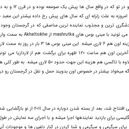
ارباب حلقه ها در اون جا ساخته شده… غارهایی تو در تو که در واقع سال ه
امروزه به علت زلزله ای که سال های پیش رخ داده بیشتر این معبد نا
ردشگری ترین و مجذوب نماینده ترین مناصقی که در گرجستان وجود د
شناخته میشه. برای رفتن به مکان مجذوب نماینده می تونید با مینی بوس های mashrutka از 
حرکت کنید که تقریبا یک ساعت طول میکشه و هزینه اون هم 6 لاری میشه. این مینی بوس ها 3 بار در ر
حرکت می نمایند که اولین اون ها 10.30 صبح و آخرین اون هم ساعت 1:20 ظهره برای برگشت هم از لاردازیا م
ساعت 3 بعد از ظهر سوار منی بوس ها بشید. به علاوه با تاکسی هم هزینه این جهت حدود 50 لاری میشه. ب
گه میخواد بیشتر در خصوص اون بدویند حمل و نقل در گرجستان رو در
دلفیناریوم که برای اولین بار در سال 1975 در باتومی افتتاح شد، بعد از بسته شدن دوباره در سال 2011
یسی برای بازدید نمایندهها اجرا میشه و با اجرای سه نمایش در طول 
از برترین مکان ها برای سرگرمی و سرگرمی و شنا کردن در کنار دلفین ها و موجودات آب