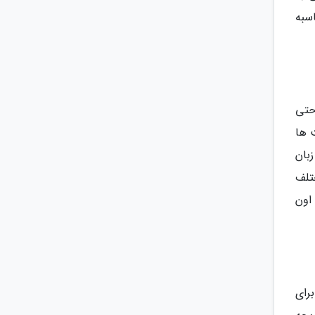
اری و برای بزرگسال ها 150 لاری محاسبه
حتی
 ها
بان
تلف
اون
رای