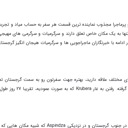
 و پرماجرا مجذوب نماینده ترین قسمت هر سفر به حساب میاد و تجربه 
تنها به یک مکان خاص تعلق دارند و سرگرمیات و سرگرمی های مهیجی
ر ادامه با خبرنگاران ماجراجویی ها و سرگرمیات هیجان انگیز گرجستان
ای مختلف علاقه دارید، بهتره جهت سفرتون رو به سمت گرجستان تع
کنید. کشوری که عمیق ترین غار جهان در اون قرار گرفته. رفتن به غار Krubera که 
صومعه ای به شکل غاری عجیب و منحصر به فرد در جنوب گرجستان و در نزدیکی Aspindza که شبیه مکا