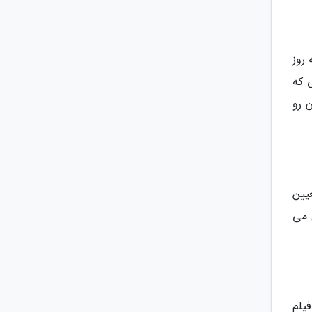
روز
 که
 رو
یین
به صورت عمودیه، تقریبا 27 روز طول می
ن هایی که فیلم