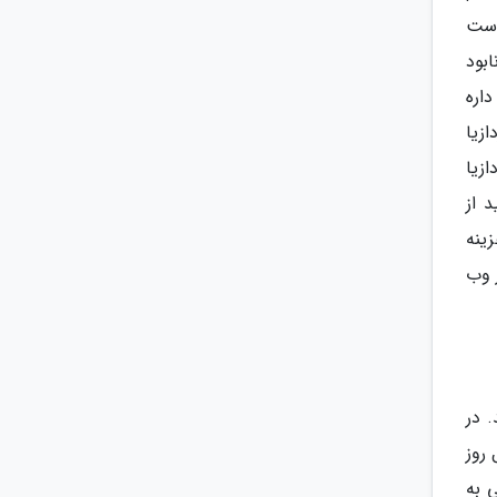
ا پیش یک صومعه بوده و در قرن 12 و به دست
بود
اره
Akhaltsikhe به سمت واردازیا
وز به سمت لاردازیا
ی تونید از
ه طور کلی هزینه
 وب
 از نو بازگشایی شد. در
روز
ی به