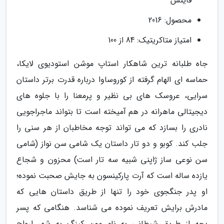
فاینس
محصول: 2016
امتیاز متاکریتیک: 84 از 100
جاه طلبانه ترین شاهکار استاپ موشن استودیوی لایکا،
حماسه ای الهام گرفته از کوروساوا درباره قدرت برتر داستان
سرایی، عروسک های بی نظیر و پرمعنا را با جلوه های
دیجیتالی ماهرانه در هم آمیخته است تا بتواند ماجراجویی
نادری را بسازد که می تواند توجه مخاطبان از هر سنی را
جلب کند. کوبو و دو تار داستان یک شامی سن نواز (شامی
سن نوعی ساز ژاپنی شبیه سه تار است) محزون و شجاع
یازده ساله است که آرت پارکینسون به جایش صحبت نموده؛
او پدر جنگجوی خود را تنها از طریق داستان هایی که
مادرش برایش تعریف نموده می شناسد. هنگامی که پسر
بچه از طریق شیطانی به نام مون کینگ به شهر ارواح