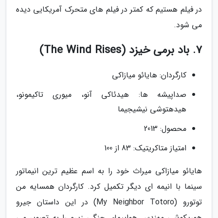
در فیلم هستیم که کمتر در فیلم های متحرک آمریکایی دیده
می شود.
7. باد برمی خیزد (The Wind Rises)
کارگردان: هایائو میازاکی
صداپیشه ها: هیدئاکی آنو، میوری تاکیمونو،
هیدهتوشی نیشیجیما
محصول: 2013
امتیاز متاکریتیک: 83 از 100
هایائو میازاکی میراث خود را به اسم عظیم ترین انیماتور
سینما با انیمه ای دیگر تکمیل کرد. کارگردان همسایه من
توتورو (My Neighbor Totoro) در این داستان جیرو
هوریکوشی مهندس هواپیمای جنگی زیرو را به تصویر می