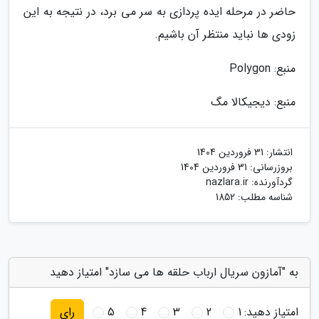
حاضر در مرحله ایده پردازی به سر می برد، در نتیجه به این
زودی ها نباید منتظر آن باشیم.
منبع: Polygon
منبع: دیجیکالا مگ
انتشار:
31 فروردین 1404
بروزرسانی:
31 فروردین 1404
گردآورنده:
nazlara.ir
شناسه مطلب: 1852
به "آمازون سریال ارباب حلقه ها می سازد" امتیاز دهید
امتیاز دهید:
1
2
3
4
5
رای