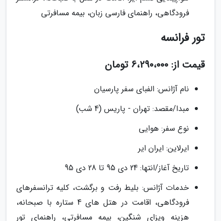
فرودگاهی، راهنمای فارسی زبان، بیمه مسافرتی
تور فرانسه
قیمت از: 6،290،000 تومان
نام آژانس: الفبای سفر پارسیان
مبدا/مقصد: تهران - پاریس (4 شب)
نوع سفر: هوایی
ایرلاین: ایران ایر
تاریخ آغاز/انتها: 24 دی 95 تا 28 دی 95
خدمات آژانس: بلیط رفت و برگشت، کلیه ترانسفرهای
فرودگاهی، اقامت در هتل های 4 ستاره با صبحانه،
هزینه ویزای شنگین، بیمه مسافرتی، راهنمای تور