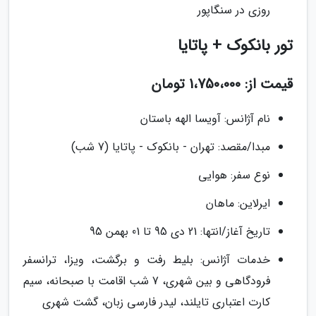
روزی در سنگاپور
تور بانکوک + پاتایا
قیمت از: 1،750،000 تومان
نام آژانس: آویسا الهه باستان
مبدا/مقصد: تهران - بانکوک - پاتایا (7 شب)
نوع سفر: هوایی
ایرلاین: ماهان
تاریخ آغاز/انتها: 21 دی 95 تا 01 بهمن 95
خدمات آژانس: بلیط رفت و برگشت، ویزا، ترانسفر
فرودگاهی و بین شهری، 7 شب اقامت با صبحانه، سیم
کارت اعتباری تایلند، لیدر فارسی زبان، گشت شهری