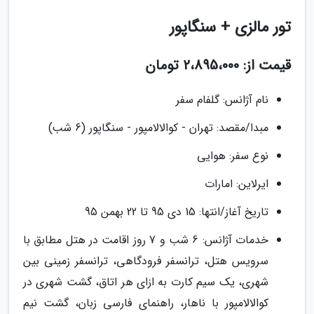
تور مالزی + سنگاپور
قیمت از: 2،895،000 تومان
نام آژانس: گلفام سفر
مبدا/مقصد: تهران - کوالالامپور - سنگاپور (6 شب)
نوع سفر: هوایی
ایرلاین: امارات
تاریخ آغاز/انتها: 15 دی 95 تا 22 بهمن 95
خدمات آژانس: 6 شب و 7 روز اقامت در هتل مطابق با
سرویس هتل، ترانسفر فرودگاهی، ترانسفر زمینی بین
شهری، یک سیم کارت به ازای هر اتاق، گشت شهری در
کوالالامپور با ناهار، راهنمای فارسی زبان، گشت نیم