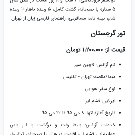
ترانسفر فرودگاهی، 7 شب و 8 روز اقامت در هتل های
5 ستاره با صبحانه، گشت کامل، 5 وعده ناهار+1 وعده
شام، بیمه نامه مسافرتی، راهنمای فارسی زبان از تهران
تور گرجستان
قیمت از: 1،200،000 تومان
نام آژانس: لاچین سیر
مبدا/مقصد: تهران - تفلیس
نوع سفر: هوایی
ایرلاین: قشم ایر
تاریخ آغاز/انتها: 8 دی 95 تا 22 دی 95
خدمات آژانس: بلیط رفت و برگشت با ایر باس
هواپیمایی قشم ایر، اقامت در هتل با صبحانه، ترانسفر