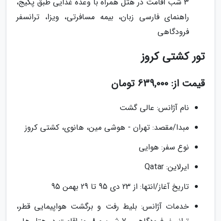
3 شب اقامت در هتل همراه با وعده غذایی طبق پکیج،
راهنمای فارسی زبان، بیمه مسافرتی، ویزا، ترانسفر
فرودگاهی
تور کشتی کروز
قیمت از: 639,000 تومان
نام آژانس: عالی گشت
مبدا/مقصد: تهران - هوشی مین، هانوی، کشتی کروز
نوع سفر: هوایی
ایرلاین: Qatar
تاریخ آغاز/انتها: از 23 دى 95 تا 29 بهمن 95
خدمات آژانس: بلیط رفت و برگشت هواپیمایی قطر،