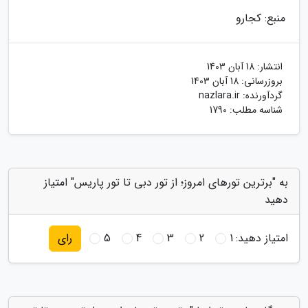
منبع: کجارو
انتشار:
18 آبان 1403
بروزرسانی:
18 آبان 1403
گردآورنده:
nazlara.ir
شناسه مطلب: 1790
به "برترین تورهای امروز؛ از تور دبی تا تور پاریس" امتیاز
دهید
امتیاز دهید:
1
2
3
4
5
رای