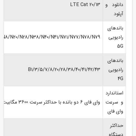
دانلود و
LTE Cat 20/13
آپلود
باندهای
رادیویی
/N8/N20/N28/N38/N40/N41/N71/N77/N78/N79
5G
باندهای
رادیویی
B1/3/5/7/8/20/28/38/40/41/42/43
4G
استاندارد
و سرعت
وای فای 6 دو بانده با حداکثر سرعت 3600 مگابیت
وای فای
حداکثر
دستگاه