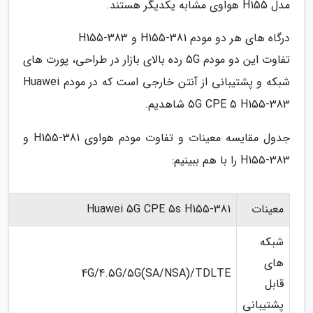
مدل H155 هواوی مشابه یکدیگر هستند.
درگاه های هر دو مودم H155-381 و H155-383
تفاوت این دو مودم 5G رده بالای بازار در طراحی، پورت های
شبکه و پشتیبانی از آنتن خارجی است که در مودم Huawei
5G CPE 5 H155-383 شاهدیم.
جدول مقایسه معینات و تفاوت مودم هواوی H155-381 و
H155-383 را با هم ببینیم:
معینات
Huawei 5G CPE 5s H155-381
شبکه
های
4G/4.5G/5G(SA/NSA)/TDLTE
قابل
پشتیبانی