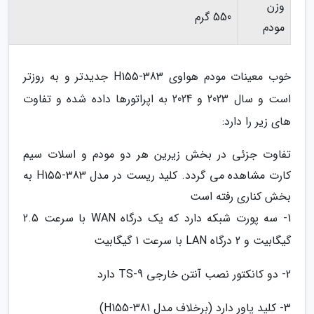
وزن
550 گرم
مودم
خوب معینات مودم هواوی H155-383 جدیدتر و به روزتر
است و سال 2023 و 2024 به اپراتورها داده شده و تفاوت
های زیر را دارد:
تفاوت جزئی در بخش زیرین هر دو مودم و اسلات سیم
کارت مشاهده می گردد. کلید ریست در مدل H155-383 به
بخش کناری رفته است
1- سه پورت شبکه دارد که یک درگاه WAN با سرعت 2.5
گیگابیت و 2 درگاه LAN با سرعت 1 گیگابیت
2- دو کانکتور نصب آنتن خارجی TS-9 دارد
3- کلید پاور دارد (برخلاف مدل H155-381)