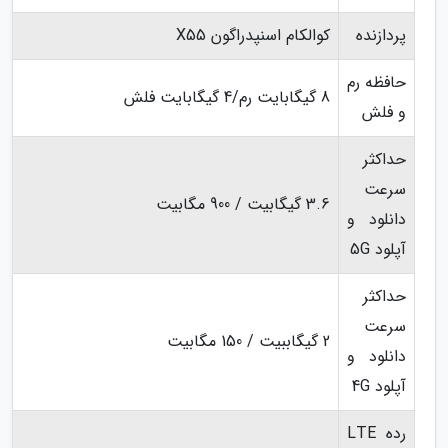
پردازنده
کوالکام اسنپدراگون X55
حافظه رم
8 گیگابایت رم/4 گیگابایت فلش
و فلش
حداکثر
سرعت
3.6 گیگابیت / 900 مگابیت
دانلود و
آپلود 5G
حداکثر
سرعت
2 گیگاببیت / 150 مگابیت
دانلود و
آپلود 4G
رده LTE