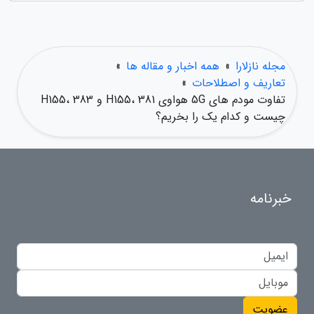
مجله نازلارا
»
همه اخبار و مقاله ها
»
تعاریف و اصطلاحات
»
تفاوت مودم های 5G هواوی H155، 381 و H155، 383
چیست و کدام یک را بخریم؟
خبرنامه
عضویت