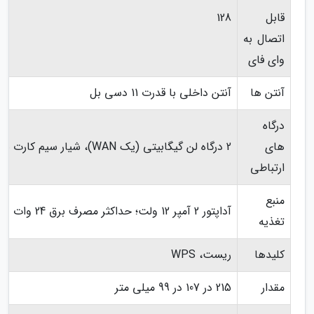
قابل
128
اتصال به
وای فای
آنتن ها
آنتن داخلی با قدرت 11 دسی بل
درگاه
های
2 درگاه لن گیگابیتی (یک WAN)، شیار سیم کارت نانو
ارتباطی
منبع
آداپتور 2 آمپر 12 ولت؛ حداکثر مصرف برق 24 وات
تغذیه
کلیدها
ریست، WPS
مقدار
215 در 107 در 99 میلی متر