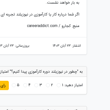
به بار خواهد نشست.
اگر شما درباره کار یا کارآموزی در نیوزیلند تجربه 
منبع: کجارو / careeraddict.com
انتشار:
23 آبان 1403
بروزرسانی:
23 آبان 1403
به "چطور در نیوزیلند دوره کارآموزی پیدا کنیم؟" امتیاز
امتیاز دهید:
1
2
3
4
5
رای