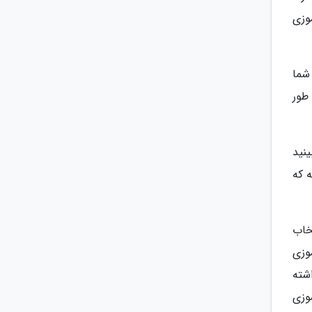
موزی
شما
طور
نید
 که
خاب
وزی
شته
وزی