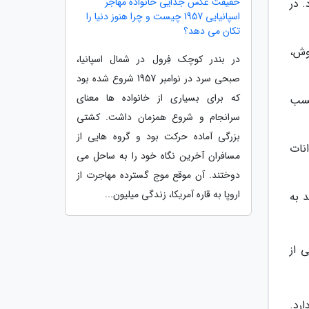
حقیقت عکس جدایی خانواده مهاجر
. در
اسپانیایی 1957 چیست و چرا هنوز دنیا را
تکان می دهد؟
وش،
در بندر کوچک فِرول در شمال اسپانیا،
صبحی سرد در نوامبر 1957 شروع شده بود
که برای بسیاری از خانواده ها معنای
کسب
سرانجام و شروع همزمان داشت. کشتی
بزرگی آماده حرکت بود و گروه هایی از
نات
مسافران آخرین نگاه خود را به ساحل می
دوختند. آن موقع موج گسترده مهاجرت از
اروپا به قاره آمریکا، زندگی میلیون...
 به
 از
ارد.