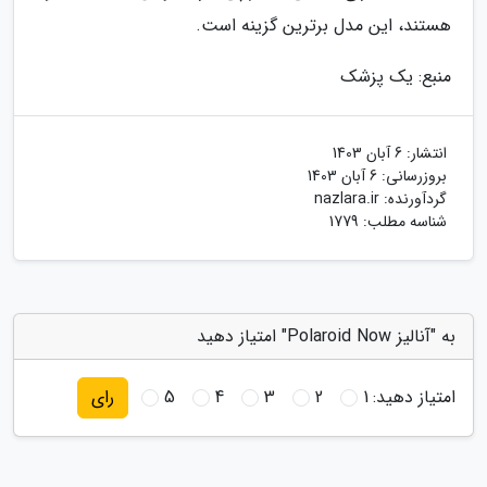
هستند، این مدل برترین گزینه است.
منبع: یک پزشک
انتشار:
6 آبان 1403
بروزرسانی:
6 آبان 1403
گردآورنده:
nazlara.ir
شناسه مطلب: 1779
به "آنالیز Polaroid Now" امتیاز دهید
امتیاز دهید:
1
2
3
4
5
رای