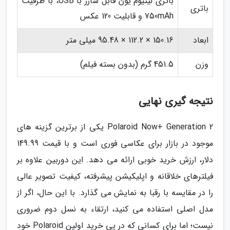
باتری لیتیوم یون قابل شارژ با USB، با ظرفیت
باتری
750mAh و قابلیت 120 عکس
ابعاد
150.16 × 112.2 × 95.48 میلی متر
وزن
451.5 گرم (بدون بسته فیلم)
نتیجه گیری نهایی
Polaroid Now+ Generation 2 یکی از برترین گزینه های
موجود در بازار برای عکاسی فوری است و با قیمت 149.99
دلار، ارزش خرید خوبی ارائه می دهد. این دوربین علاوه بر
فیلترهای خلاقانه و اپلیکیشن پیشرفته، کیفیت تصویر عالی
را در مقایسه با رقبا به نمایش می گذارد. با این حال، اگر از
مدل اصلی استفاده می کنید، ارتقاء به نسل دوم ضروری
نیست؛ اما برای کسانی که در پی خرید اولین Polaroid خود