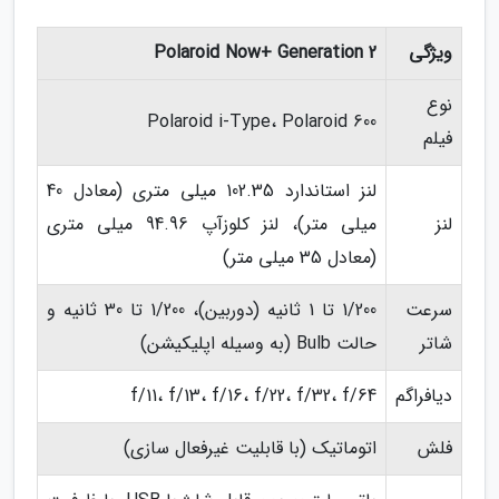
ویژگی
Polaroid Now+ Generation 2
نوع
Polaroid i-Type، Polaroid 600
فیلم
لنز استاندارد 102.35 میلی متری (معادل 40
لنز
میلی متر)، لنز کلوزآپ 94.96 میلی متری
(معادل 35 میلی متر)
سرعت
1/200 تا 1 ثانیه (دوربین)، 1/200 تا 30 ثانیه و
شاتر
حالت Bulb (به وسیله اپلیکیشن)
دیافراگم
f/11، f/13، f/16، f/22، f/32، f/64
فلش
اتوماتیک (با قابلیت غیرفعال سازی)