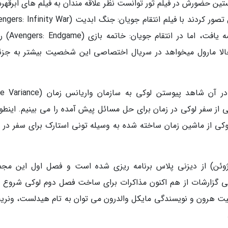
ن حضورش در فیلم ثور توانست نظر علاقه مندان به فیلم های ابرقهرم
ماجراجویی های لوکی در این دنیا سینمایی خاتم
الا مارول میخواهد در سریال اختصاصی این شخصیت بیشتر به جزئ
مارول تریلر نوی از این سریال منتشر نموده که در آن شاهد پیوستن لوکی به سازمان 
 این تریلر 2 دقیقه ای بخشی از سفر لوکی در زمان برای حل مسائل پیش آمده را می بینیم. اینط
لوکی از ماشین زمان ساخته شده به وسیله تونی استارک برای سفر در 
ال لوکی برای پخش در تاریخ 21 خرداد (11 ژوئن) از دیزنی پلاس برنامه ریزی شده است و فصل اول این م
اس بعضی گزارشات از هم اکنون مذاکرات برای ساخت فصل دوم لوکی شروع 
 کیت هرون و نویسندگی مایکل والدرون می توان به تام هیدلست، ونریچ