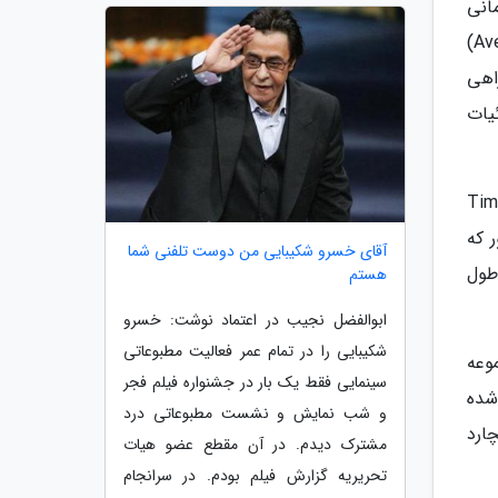
انی
را به خود جلب کرد. بسیاری از دوست داران مارول تصور کردند با فیلم انتقام جویان: جنگ ابدیت (Avengers: Infinity War)
ه یافت، اما در انتقام جویان: خاتمه بازی (Avengers: Endgame) راهی
یات
واریانس زمان (Time Variance
ور که
آقای خسرو شکیبایی من دوست تلفنی شما
طول
هستم
ابوالفضل نجیب در اعتماد نوشت: خسرو
شکیبایی را در تمام عمر فعالیت مطبوعاتی
جموعه
سینمایی فقط یک بار در جشنواره فیلم فجر
شده
و شب نمایش و نشست مطبوعاتی درد
ارد
مشترک دیدم. در آن مقطع عضو هیات
تحریریه گزارش فیلم بودم. در سرانجام