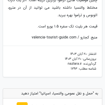
چنین موقعیت هایی تراموا برترین گزینه است. اگر یک کارت
مختلط والنسیا داشته باشید می توانید از آن در مترو،
اتوبوس و تراموا بهره ببرید.
قیمت هر بلیت تک سفره 1.5 یورو است.
منبع: کجارو / valencia-tourist-guide.com
انتشار:
20 آبان 1403
بروزرسانی:
20 آبان 1403
گردآورنده:
nazlara.ir
شناسه مطلب: 1793
به "حمل و نقل عمومی والنسیا، اسپانیا" امتیاز دهید