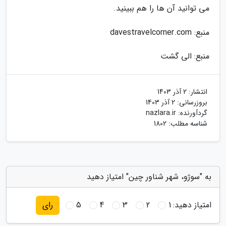
می توانید آن ها را هم ببینید.
منبع: davestravelcorner.com
منبع: الی گشت
انتشار:
2 آذر 1403
بروزرسانی:
2 آذر 1403
گردآورنده:
nazlara.ir
شناسه مطلب: 1802
به "سوژو، شهر شناور چین" امتیاز دهید
امتیاز دهید:
1
2
3
4
5
رای