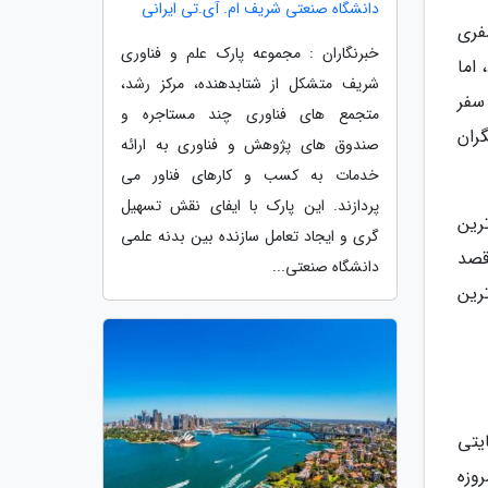
دانشگاه صنعتی شریف ام. آی.تی ایرانی
سفری
خبرنگاران : مجموعه پارک علم و فناوری
اما
شریف متشکل از شتابدهنده، مرکز رشد،
سفر
متجمع های فناوری چند مستاجره و
ران
صندوق های پژوهش و فناوری به ارائه
خدمات به کسب و کارهای فناور می
پردازند. این پارک با ایفای نقش تسهیل
رین
گری و ایجاد تعامل سازنده بین بدنه علمی
قصد
دانشگاه صنعتی...
رین
یتی
وزه