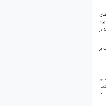
 از فضای
یاد
است که تصمیم گیری را برای شما آسان تر می نماید. در واقع شما با آنالیز هتل هایی که تصویرشان در سایت Oyster در
ت بر
تیر
ید.
 در