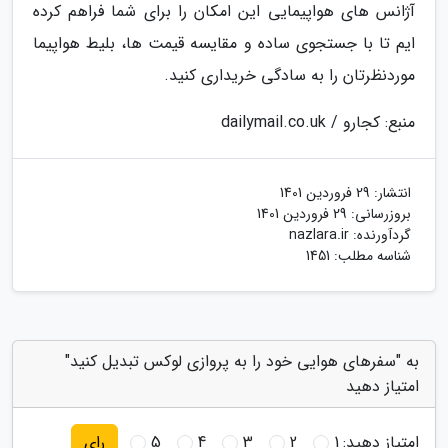
آژانس های هواپیمایی این امکان را برای شما فراهم کرده
ایم تا با جستجوی ساده و مقایسه قیمت ها، بلیط هواپیما
موردنظرتان را به سادگی خریداری کنید.
منبع: کجارو / dailymail.co.uk
انتشار:
29 فروردین 1401
بروزرسانی:
29 فروردین 1401
گردآورنده:
nazlara.ir
شناسه مطلب: 1451
به "سفرهای هوایی خود را به پروازی لوکس تبدیل کنید"
امتیاز دهید
امتیاز دهید:
1
2
3
4
5
رای