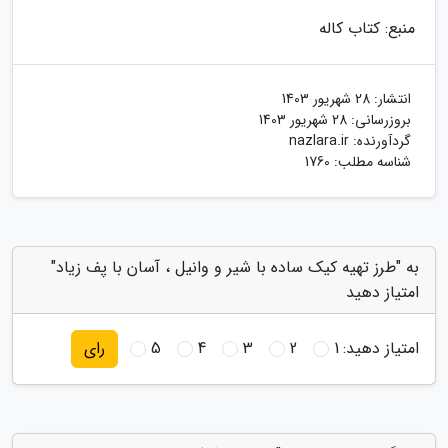
منبع: کتاب کاله
انتشار:
28 شهریور 1403
بروزرسانی:
28 شهریور 1403
گردآورنده:
nazlara.ir
شناسه مطلب: 1760
به "طرز تهیه کیک ساده با شیر و وانیل ، آسان با پف زیاد"
امتیاز دهید
امتیاز دهید:
1
2
3
4
5
رای