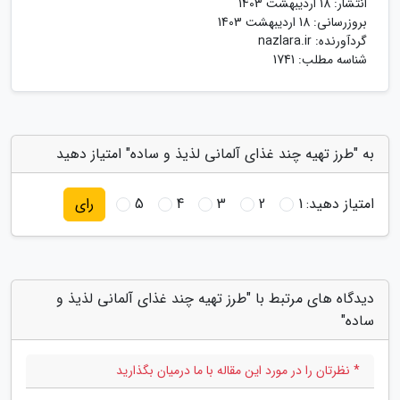
انتشار:
18 اردیبهشت 1403
بروزرسانی:
18 اردیبهشت 1403
گردآورنده:
nazlara.ir
شناسه مطلب: 1741
به "طرز تهیه چند غذای آلمانی لذیذ و ساده" امتیاز دهید
امتیاز دهید:
1
2
3
4
5
رای
دیدگاه های مرتبط با "طرز تهیه چند غذای آلمانی لذیذ و
ساده"
* نظرتان را در مورد این مقاله با ما درمیان بگذارید