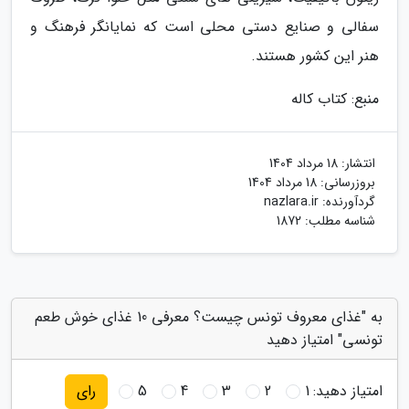
سفالی و صنایع دستی محلی است که نمایانگر فرهنگ و
هنر این کشور هستند.
منبع: کتاب کاله
انتشار:
18 مرداد 1404
بروزرسانی:
18 مرداد 1404
گردآورنده:
nazlara.ir
شناسه مطلب: 1872
به "غذای معروف تونس چیست؟ معرفی 10 غذای خوش طعم
تونسی" امتیاز دهید
امتیاز دهید:
1
2
3
4
5
رای