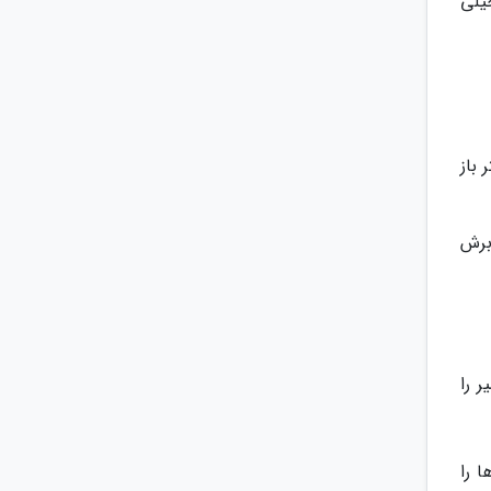
یلی
رت جداگانه به ضخامت 2 میلی متر باز
چک 2 تا 3 سانتی متری برش
ر را
 را