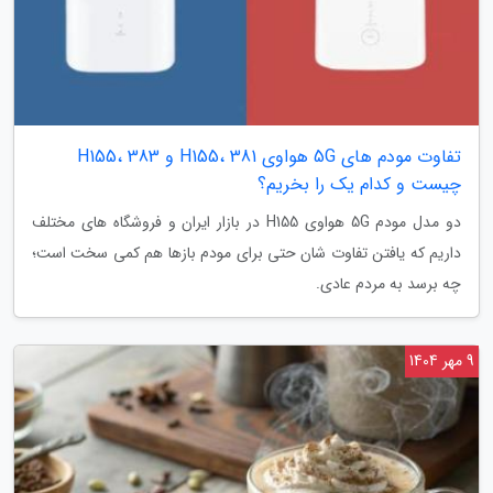
تفاوت مودم های 5G هواوی H155، 381 و H155، 383
چیست و کدام یک را بخریم؟
دو مدل مودم 5G هواوی H155 در بازار ایران و فروشگاه های مختلف
داریم که یافتن تفاوت شان حتی برای مودم بازها هم کمی سخت است؛
چه برسد به مردم عادی.
9 مهر 1404